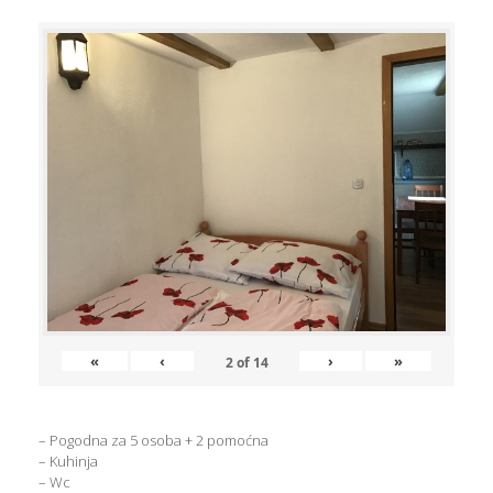
«
‹
›
»
2
of
14
– Pogodna za 5 osoba + 2 pomoćna
– Kuhinja
– Wc