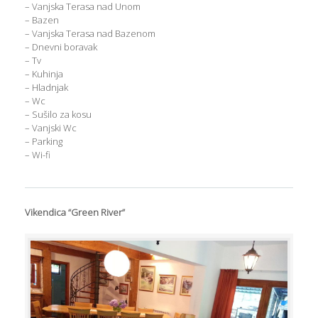
– Vanjska Terasa nad Unom
– Bazen
– Vanjska Terasa nad Bazenom
– Dnevni boravak
– Tv
– Kuhinja
– Hladnjak
– Wc
– Sušilo za kosu
– Vanjski Wc
– Parking
– Wi-fi
Vikendica “Green River”