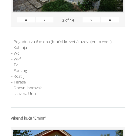
«
‹
›
»
2
of
14
– Pogodna za 6 osoba (bračni krevet / razdvojeni kreveti)
– Kuhinja
– Wc
– Wi-fi
– Tv
– Parking
– Roštilj
– Terasa
– Dnevni boravak
– Izlaz na Unu
Vikend kuća “Emira”