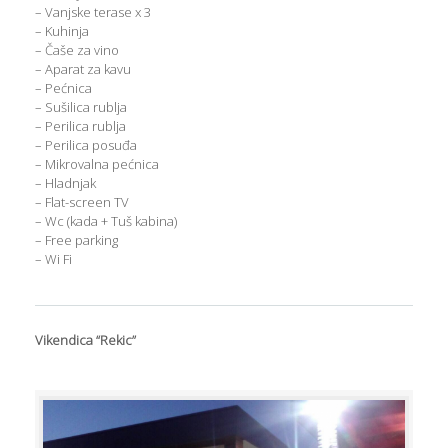
– Vanjske terase x 3
– Kuhinja
– Čaše za vino
– Aparat za kavu
– Pećnica
– Sušilica rublja
– Perilica rublja
– Perilica posuđa
– Mikrovalna pećnica
– Hladnjak
– Flat-screen TV
– Wc (kada + Tuš kabina)
– Free parking
– Wi Fi
Vikendica “Rekic”