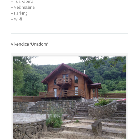
– Tuš kabina
– Veš mašina
– Parking
– Wi-fi
Vikendica “Unadom”