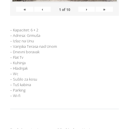
«
‹
›
»
1
of
10
– Kapacitet: 6 + 2
– Adresa: Grmuša
– Izlaz na Unu
– Vanjska Terasa nad Unom
– Dnevni boravak
– Flat Tv
– Kuhinja
– Hladnjak
– Wc
– Sušilo za kosu
– Tuš kabina
– Parking
– Wi-fi