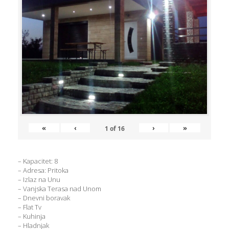
«
‹
›
»
1
of
16
– Kapacitet: 8
– Adresa: Pritoka
– Izlaz na Unu
– Vanjska Terasa nad Unom
– Dnevni boravak
– Flat Tv
– Kuhinja
– Hladnjak