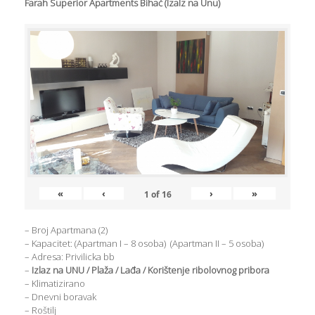
Farah Superior Apartments Bihać (Izalz na Unu)
«
‹
›
»
1
of
16
– Broj Apartmana (2)
– Kapacitet: (Apartman I – 8 osoba) (Apartman II – 5 osoba)
– Adresa: Privilicka bb
–
Izlaz na UNU / Plaža / Lađa / Korištenje ribolovnog pribora
– Klimatizirano
– Dnevni boravak
– Roštilj