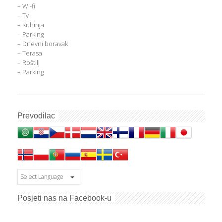
– Wi-fi
– Tv
– Kuhinja
– Parking
– Dnevni boravak
– Terasa
– Roštilj
– Parking
Prevodilac
Posjeti nas na Facebook-u