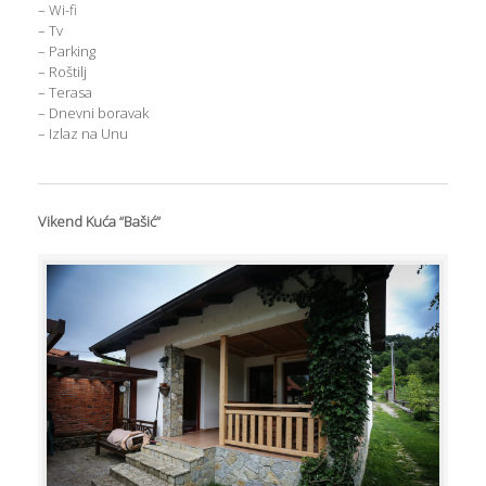
– Wi-fi
– Tv
– Parking
– Roštilj
– Terasa
– Dnevni boravak
– Izlaz na Unu
Vikend Kuća “Bašić”