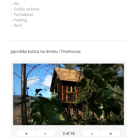
– Wc
– Sušilo za kosu
– Tuš kabina
– Parking
– Wi-fi
Japodska kućica na drvetu / Treehouse
«
‹
›
»
2
of
10