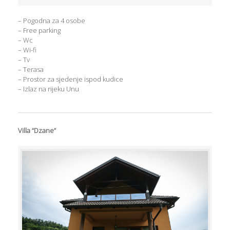
– Pogodna za 4 osobe
– Free parking
– Wc
– Wi-fi
– Tv
– Terasa
– Prostor za sjedenje ispod kudice
– Izlaz na rijeku Unu
Villa “Dzane”