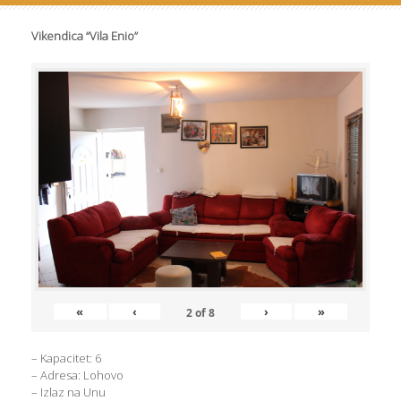
Vikendica “Vila Enio”
«
‹
›
»
2
of
8
– Kapacitet: 6
– Adresa: Lohovo
– Izlaz na Unu