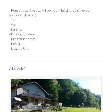
– Pogodna za 9 osoba + 1 pomodni ležaj (bračni krevet /
razdvojeni kreveti)
– Tv
– Wc
– Kuhinja
– Dnevni boravak
– Prostrana terasa
– Roštilj
– Izlaz na Unu
Villa “Mekić”