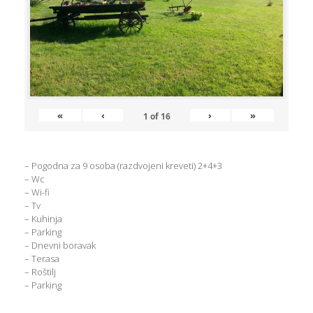
«
‹
›
»
1
of
16
– Pogodna za 9 osoba (razdvojeni kreveti) 2+4+3
– Wc
– Wi-fi
– Tv
– Kuhinja
– Parking
– Dnevni boravak
– Terasa
– Roštilj
– Parking