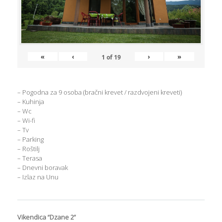
«
‹
›
»
1
of
19
– Pogodna za 9 osoba (bračni krevet / razdvojeni kreveti)
– Kuhinja
– Wc
– Wi-fi
– Tv
– Parking
– Roštilj
– Terasa
– Dnevni boravak
– Izlaz na Unu
Vikendica “Dzane 2”