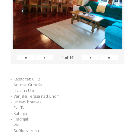
«
‹
›
»
1
of
19
– Kapacitet: 6 + 2
– Adresa: Grmuša
– Izlaz na Unu
– Vanjska Terasa nad Unom
– Dnevni boravak
– Flat Tv
– Kuhinja
– Hladnjak
– Wc
– Sušilo za kosu