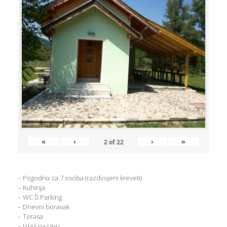
«
‹
›
»
2
of
22
– Pogodna za 7 osoba (razdvojeni kreveti)
– Kuhinja
– WC  Parking
– Dnevni boravak
– Terasa
– Izlaz na Unu