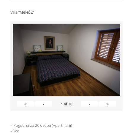
Villa “Mekić 2”
«
‹
›
»
1
of
30
– Pogodna za 20 osoba (Apartmani)
– Wc