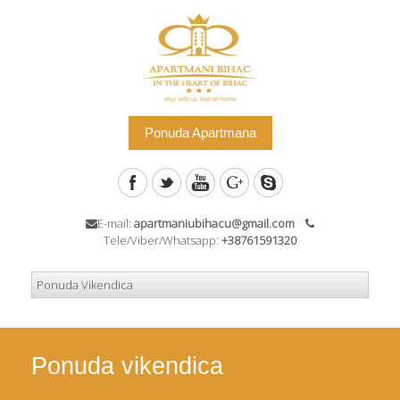
Ponuda Apartmana
E-mail:
apartmaniubihacu@gmail.com
Tele/Viber/Whatsapp:
+38761591320
Ponuda vikendica