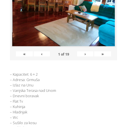
«
‹
›
»
1
of
19
– Kapacitet: 6 + 2
– Adresa: Grmuša
– Izlaz na Unu
– Vanjska Terasa nad Unom
– Dnevni boravak
– Flat Tv
– Kuhinja
– Hladnjak
– Wc
– Sušilo za kosu