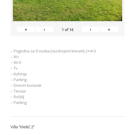
«
‹
›
»
1
of
16
– Pogodna za 9 osoba (razdvojeni kreveti) 2+4+3
– Wc
– Wi-fi
– Tv
– Kuhinja
– Parking
– Dnevni boravak
– Terasa
– Roštilj
– Parking
Villa “Mekić 2”