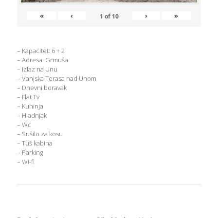
«
‹
›
»
1
of
10
– Kapacitet: 6 + 2
– Adresa: Grmuša
– Izlaz na Unu
– Vanjska Terasa nad Unom
– Dnevni boravak
– Flat Tv
– Kuhinja
– Hladnjak
– Wc
– Sušilo za kosu
– Tuš kabina
– Parking
– Wi-fi