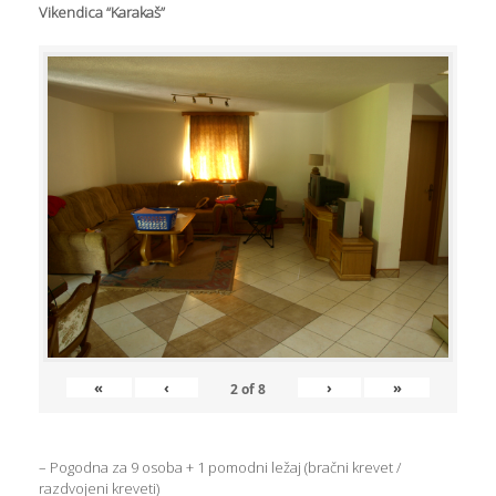
Vikendica “Karakaš”
«
‹
›
»
2
of
8
– Pogodna za 9 osoba + 1 pomodni ležaj (bračni krevet /
razdvojeni kreveti)