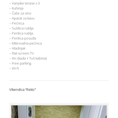
– Vanjske terase x 3
– Kuhinja
– Čaše za vino
– Aparat za kavu
– Pećnica
– Sušilica rublja
– Perilica rublja
– Perilica posuđa
– Mikrovalna pećnica
– Hladnjak
– Flat-screen TV
– Wc (kada + Tuš kabina)
– Free parking
– Wi Fi
Vikendica “Rekic”