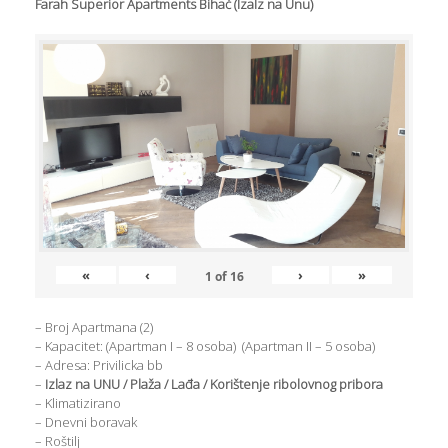
Farah Superior Apartments Bihać (Izalz na Unu)
«
‹
›
»
1
of
16
– Broj Apartmana (2)
– Kapacitet: (Apartman I – 8 osoba) (Apartman II – 5 osoba)
– Adresa: Privilicka bb
–
Izlaz na UNU / Plaža / Lađa / Korištenje ribolovnog pribora
– Klimatizirano
– Dnevni boravak
– Roštilj