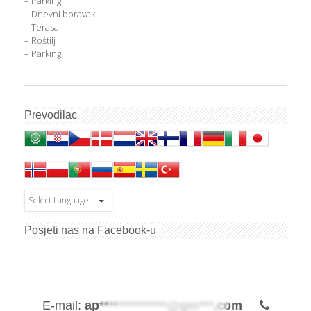
– Parking
– Dnevni boravak
– Terasa
– Roštilj
– Parking
Prevodilac
Posjeti nas na Facebook-u
E-mail:
ap**************@gm***.com