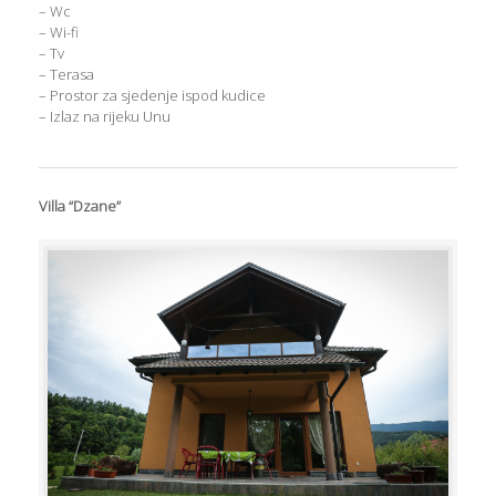
– Wc
– Wi-fi
– Tv
– Terasa
– Prostor za sjedenje ispod kudice
– Izlaz na rijeku Unu
Villa “Dzane”