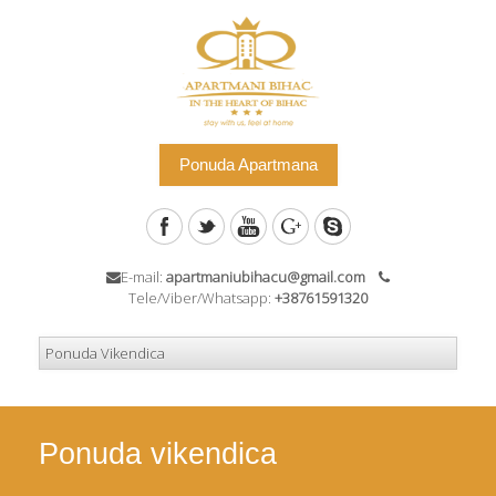
Ponuda Apartmana
E-mail:
apartmaniubihacu@gmail.com
Tele/Viber/Whatsapp:
+38761591320
Ponuda vikendica