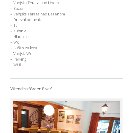
– Vanjska Terasa nad Unom
– Bazen
– Vanjska Terasa nad Bazenom
– Dnevni boravak
– Tv
– Kuhinja
– Hladnjak
– Wc
– Sušilo za kosu
– Vanjski Wc
– Parking
– Wi-fi
Vikendica “Green River”