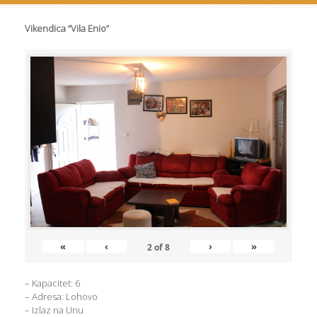
Vikendica “Vila Enio”
«
‹
›
»
2
of
8
– Kapacitet: 6
– Adresa: Lohovo
– Izlaz na Unu