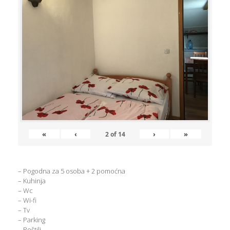
«
‹
›
»
2
of
14
– Pogodna za 5 osoba + 2 pomoćna
– Kuhinja
– Wc
– Wi-fi
– Tv
– Parking
– Roštilj