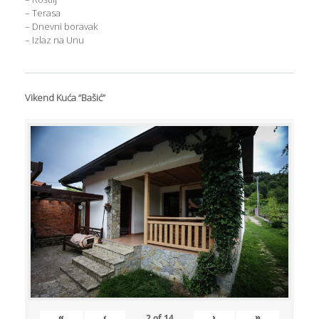
– Terasa
– Dnevni boravak
– Izlaz na Unu
Vikend Kuća “Bašić”
«
‹
›
»
2
of
14