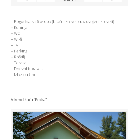
– Pogodna za 6 osoba (bračni krevet / razdvojeni kreveti)
– Kuhinja
– Wc
– Wi-fi
– Tv
– Parking
– Roštilj
– Terasa
– Dnevni boravak
– Izlaz na Unu
Vikend kuća “Emira”