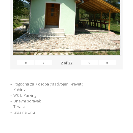
«
‹
›
»
2
of
22
– Pogodna za 7 osoba (razdvojeni kreveti)
– Kuhinja
– WC  Parking
– Dnevni boravak
– Terasa
– Izlaz na Unu