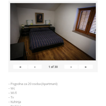
«
‹
›
»
1
of
30
– Pogodna za 20 osoba (Apartmani)
– Wc
– Wi-fi
– Tv
– Kuhinja