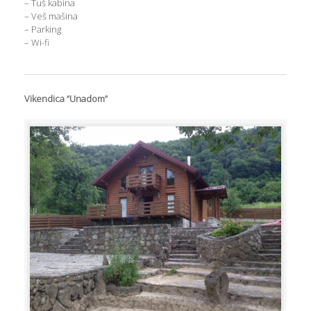
– Tuš kabina
– Veš mašina
– Parking
– Wi-fi
Vikendica “Unadom”