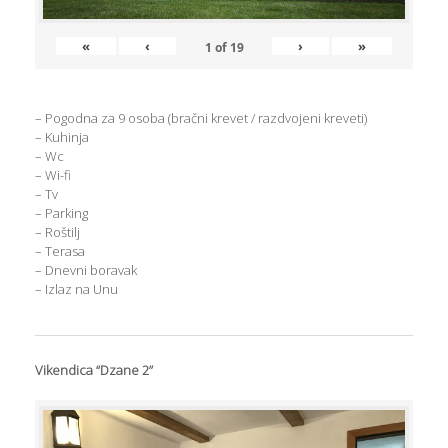
«
‹
›
»
1
of
19
– Pogodna za 9 osoba (bračni krevet / razdvojeni kreveti)
– Kuhinja
– Wc
– Wi-fi
– Tv
– Parking
– Roštilj
– Terasa
– Dnevni boravak
– Izlaz na Unu
Vikendica “Dzane 2”