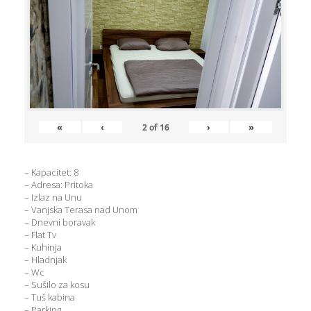
«
‹
›
»
2
of
16
– Kapacitet: 8
– Adresa: Pritoka
– Izlaz na Unu
– Vanjska Terasa nad Unom
– Dnevni boravak
– Flat Tv
– Kuhinja
– Hladnjak
– Wc
– Sušilo za kosu
– Tuš kabina
– Parking