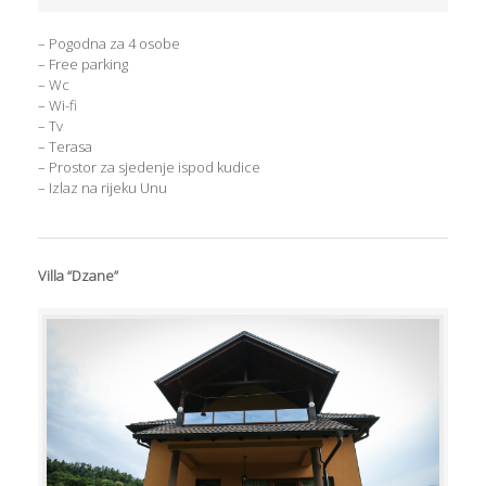
– Pogodna za 4 osobe
– Free parking
– Wc
– Wi-fi
– Tv
– Terasa
– Prostor za sjedenje ispod kudice
– Izlaz na rijeku Unu
Villa “Dzane”