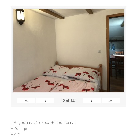
«
‹
›
»
2
of
14
– Pogodna za 5 osoba + 2 pomoćna
– Kuhinja
– Wc