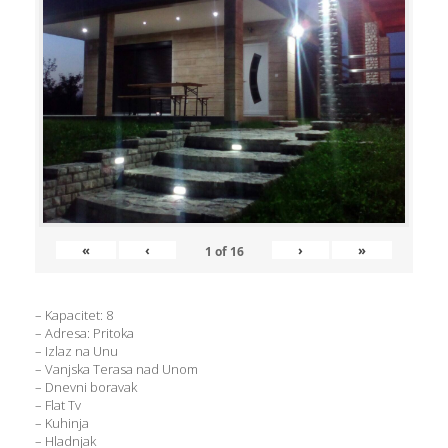
«
‹
›
»
1
of
16
– Kapacitet: 8
– Adresa: Pritoka
– Izlaz na Unu
– Vanjska Terasa nad Unom
– Dnevni boravak
– Flat Tv
– Kuhinja
– Hladnjak