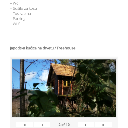
– Wc
– Sušilo za kosu
– Tuš kabina
– Parking
– Wi-fi
Japodska kućica na drvetu / Treehouse
«
‹
›
»
2
of
10