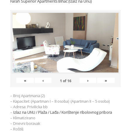
Farah Superior Apartments Bihać (Izalz na Unu)
«
‹
›
»
1
of
16
– Broj Apartmana (2)
– Kapacitet: (Apartman I – 8 osoba) (Apartman II – 5 osoba)
– Adresa: Privilicka bb
–
Izlaz na UNU / Plaža / Lađa / Korištenje ribolovnog pribora
– Klimatizirano
– Dnevni boravak
– Roštilj