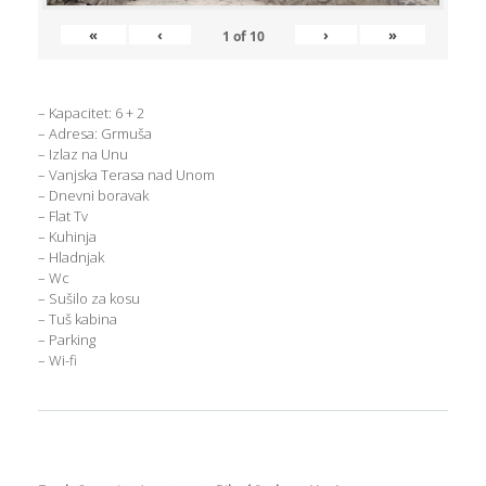
«
‹
›
»
1
of
10
– Kapacitet: 6 + 2
– Adresa: Grmuša
– Izlaz na Unu
– Vanjska Terasa nad Unom
– Dnevni boravak
– Flat Tv
– Kuhinja
– Hladnjak
– Wc
– Sušilo za kosu
– Tuš kabina
– Parking
– Wi-fi