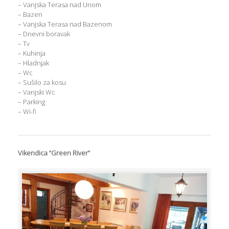
– Vanjska Terasa nad Unom
– Bazen
– Vanjska Terasa nad Bazenom
– Dnevni boravak
– Tv
– Kuhinja
– Hladnjak
– Wc
– Sušilo za kosu
– Vanjski Wc
– Parking
– Wi-fi
Vikendica “Green River”