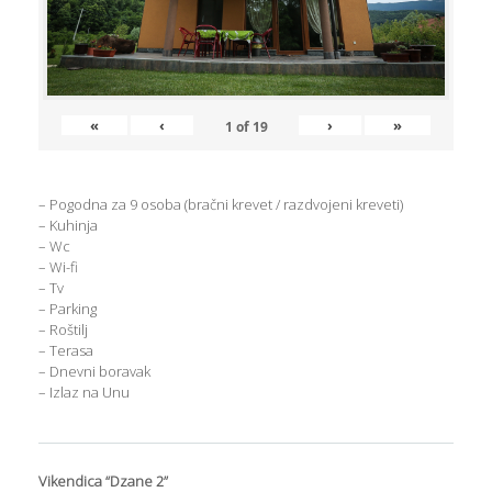
«
‹
›
»
1
of
19
– Pogodna za 9 osoba (bračni krevet / razdvojeni kreveti)
– Kuhinja
– Wc
– Wi-fi
– Tv
– Parking
– Roštilj
– Terasa
– Dnevni boravak
– Izlaz na Unu
Vikendica “Dzane 2”