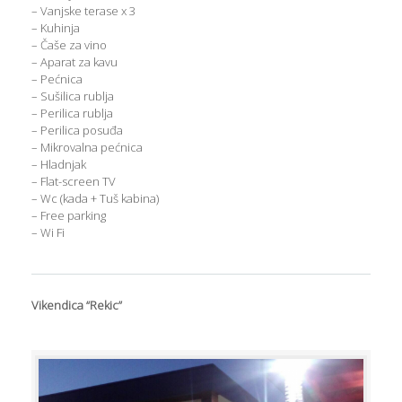
– Vanjske terase x 3
– Kuhinja
– Čaše za vino
– Aparat za kavu
– Pećnica
– Sušilica rublja
– Perilica rublja
– Perilica posuđa
– Mikrovalna pećnica
– Hladnjak
– Flat-screen TV
– Wc (kada + Tuš kabina)
– Free parking
– Wi Fi
Vikendica “Rekic”