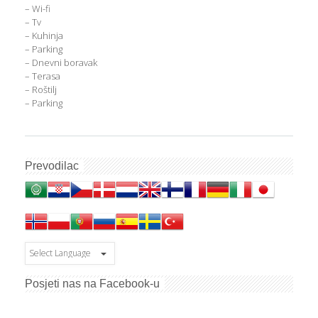
– Wi-fi
– Tv
– Kuhinja
– Parking
– Dnevni boravak
– Terasa
– Roštilj
– Parking
Prevodilac
Posjeti nas na Facebook-u