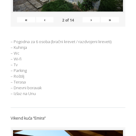
«
‹
›
»
2
of
14
– Pogodna za 6 osoba (bračni krevet / razdvojeni kreveti)
– Kuhinja
– Wc
– Wi-fi
– Tv
– Parking
– Roštilj
– Terasa
– Dnevni boravak
– Izlaz na Unu
Vikend kuća “Emira”