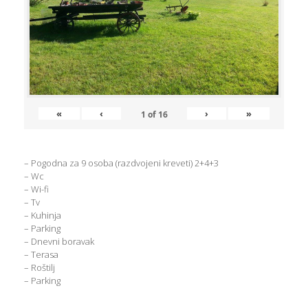
«
‹
›
»
1
of
16
– Pogodna za 9 osoba (razdvojeni kreveti) 2+4+3
– Wc
– Wi-fi
– Tv
– Kuhinja
– Parking
– Dnevni boravak
– Terasa
– Roštilj
– Parking