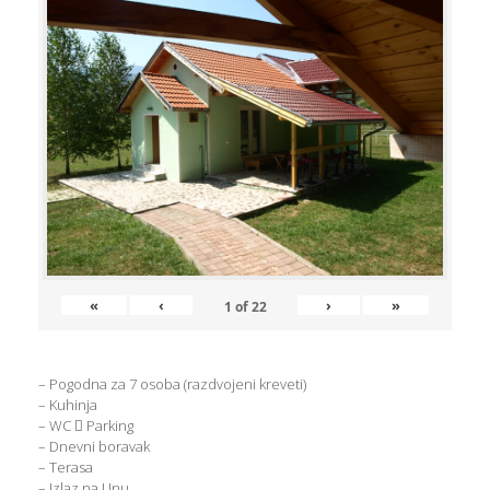
«
‹
›
»
1
of
22
– Pogodna za 7 osoba (razdvojeni kreveti)
– Kuhinja
– WC  Parking
– Dnevni boravak
– Terasa
– Izlaz na Unu