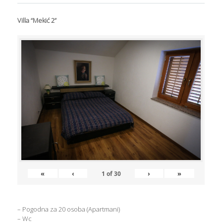
Villa “Mekić 2”
«
‹
›
»
1
of
30
– Pogodna za 20 osoba (Apartmani)
– Wc