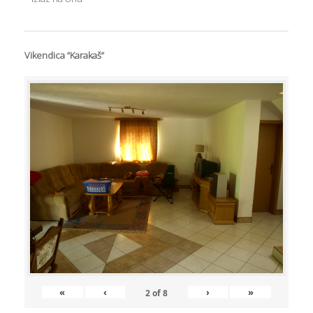
Vikendica “Karakaš”
«
‹
›
»
2
of
8