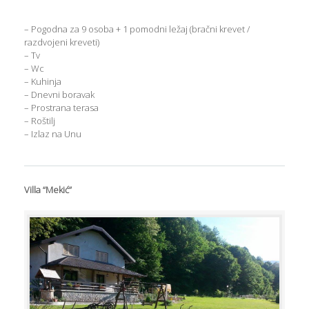
– Pogodna za 9 osoba + 1 pomodni ležaj (bračni krevet /
razdvojeni kreveti)
– Tv
– Wc
– Kuhinja
– Dnevni boravak
– Prostrana terasa
– Roštilj
– Izlaz na Unu
Villa “Mekić”