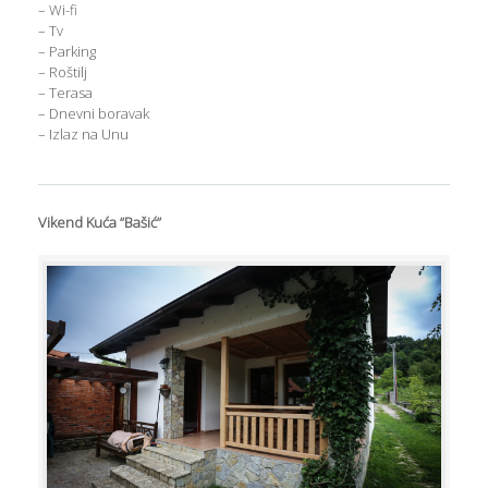
– Wi-fi
– Tv
– Parking
– Roštilj
– Terasa
– Dnevni boravak
– Izlaz na Unu
Vikend Kuća “Bašić”