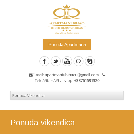
Ponuda Apartmana
E-mail:
apartmaniubihacu@gmail.com
Tele/Viber/Whatsapp:
+38761591320
Ponuda vikendica