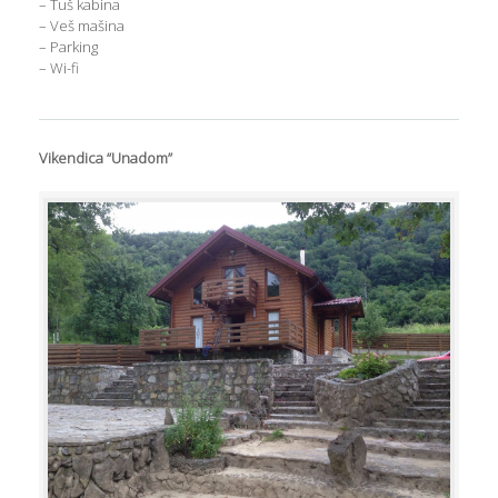
– Tuš kabina
– Veš mašina
– Parking
– Wi-fi
Vikendica “Unadom”