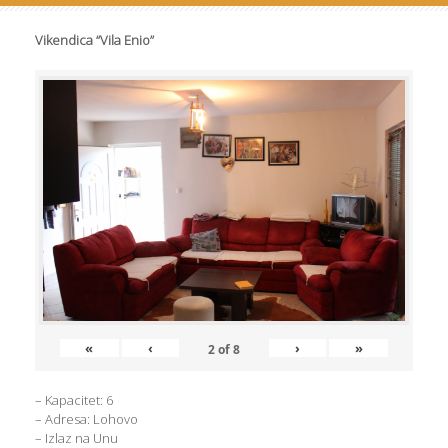
Vikendica “Vila Enio”
«
‹
›
»
2
of
8
– Kapacitet: 6
– Adresa: Lohovo
– Izlaz na Unu