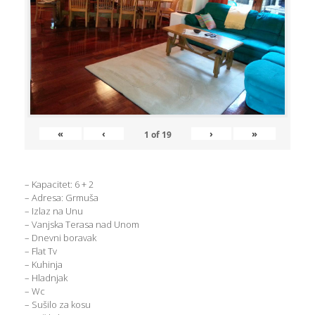
«
‹
›
»
1
of
19
– Kapacitet: 6 + 2
– Adresa: Grmuša
– Izlaz na Unu
– Vanjska Terasa nad Unom
– Dnevni boravak
– Flat Tv
– Kuhinja
– Hladnjak
– Wc
– Sušilo za kosu