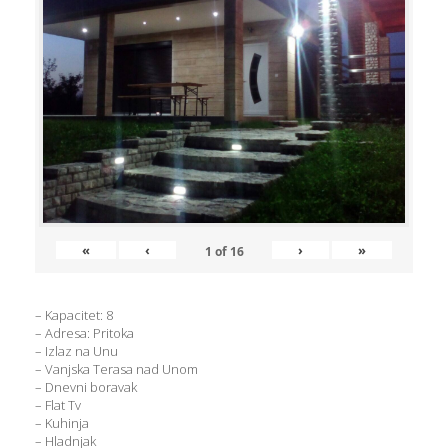
«
‹
›
»
1
of
16
– Kapacitet: 8
– Adresa: Pritoka
– Izlaz na Unu
– Vanjska Terasa nad Unom
– Dnevni boravak
– Flat Tv
– Kuhinja
– Hladnjak