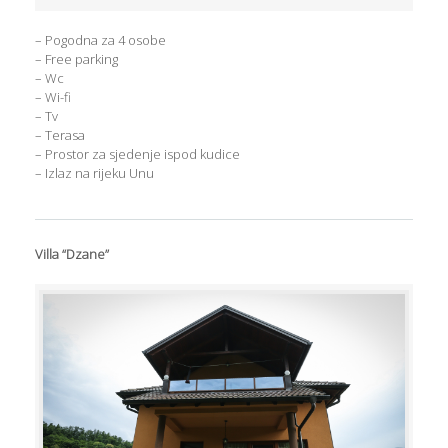
– Pogodna za 4 osobe
– Free parking
– Wc
– Wi-fi
– Tv
– Terasa
– Prostor za sjedenje ispod kudice
– Izlaz na rijeku Unu
Villa “Dzane”