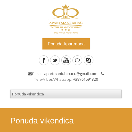
Ponuda Apartmana
E-mail:
apartmaniubihacu@gmail.com
Tele/Viber/Whatsapp:
+38761591320
Ponuda vikendica