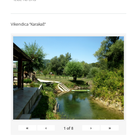
Vikendica “Karakaš”
«
‹
›
»
1
of
8