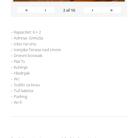
«
‹
›
»
2
of
10
– Kapacitet: 6 + 2
– Adresa: Grmuša
– Izlaz na Unu
– Vanjska Terasa nad Unom
– Dnevni boravak
– Flat Tv
– Kuhinja
– Hladnjak
– Wc
– Sušilo za kosu
– Tuš kabina
– Parking
– Wi-fi