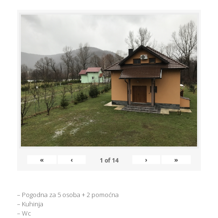
«
‹
›
»
1
of
14
– Pogodna za 5 osoba + 2 pomoćna
– Kuhinja
– Wc