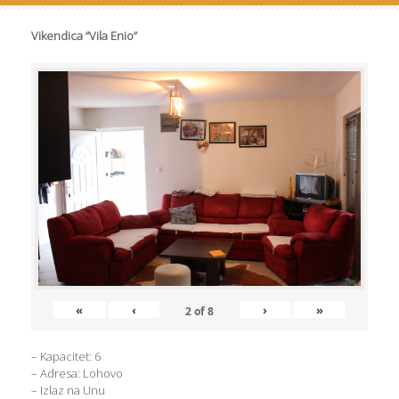
Vikendica “Vila Enio”
«
‹
›
»
2
of
8
– Kapacitet: 6
– Adresa: Lohovo
– Izlaz na Unu