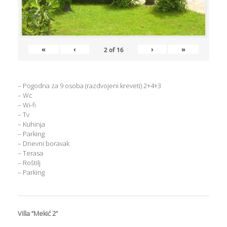
«
‹
›
»
2
of
16
– Pogodna za 9 osoba (razdvojeni kreveti) 2+4+3
– Wc
– Wi-fi
– Tv
– Kuhinja
– Parking
– Dnevni boravak
– Terasa
– Roštilj
– Parking
Villa “Mekić 2”