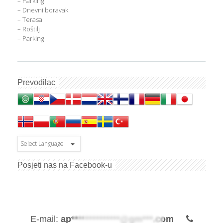
– Parking
– Dnevni boravak
– Terasa
– Roštilj
– Parking
Prevodilac
Posjeti nas na Facebook-u
E-mail:
ap**************@gm***.com