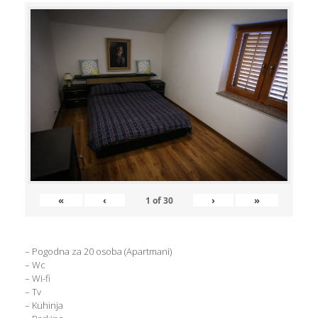
«
‹
›
»
1
of
30
– Pogodna za 20 osoba (Apartmani)
– Wc
– Wi-fi
– Tv
– Kuhinja