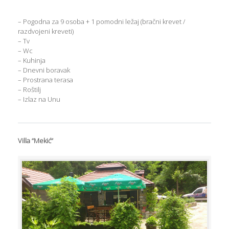
– Pogodna za 9 osoba + 1 pomodni ležaj (bračni krevet /
razdvojeni kreveti)
– Tv
– Wc
– Kuhinja
– Dnevni boravak
– Prostrana terasa
– Roštilj
– Izlaz na Unu
Villa “Mekić”