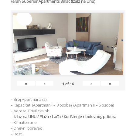
Farah Superior Apartments Bihać (Izalz na Unu)
«
‹
›
»
1
of
16
– Broj Apartmana (2)
– Kapacitet: (Apartman I – 8 osoba) (Apartman II – 5 osoba)
– Adresa: Privilicka bb
–
Izlaz na UNU / Plaža / Lađa / Korištenje ribolovnog pribora
– Klimatizirano
– Dnevni boravak
– Roštilj