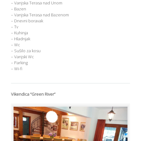
– Vanjska Terasa nad Unom
– Bazen
– Vanjska Terasa nad Bazenom
– Dnevni boravak
– Tv
– Kuhinja
– Hladnjak
– Wc
– Sušilo za kosu
– Vanjski Wc
– Parking
– Wi-fi
Vikendica “Green River”