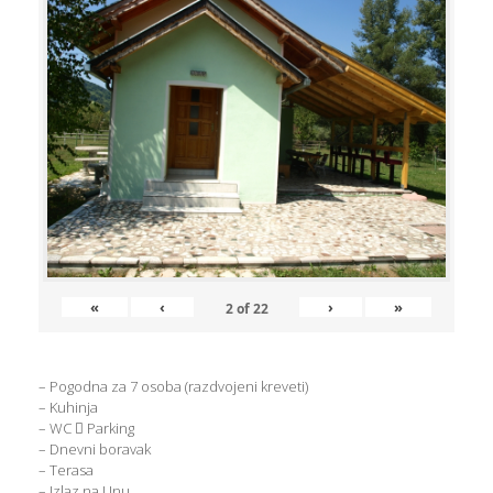
«
‹
›
»
2
of
22
– Pogodna za 7 osoba (razdvojeni kreveti)
– Kuhinja
– WC  Parking
– Dnevni boravak
– Terasa
– Izlaz na Unu