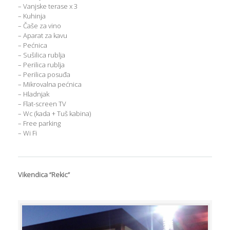
– Vanjske terase x 3
– Kuhinja
– Čaše za vino
– Aparat za kavu
– Pećnica
– Sušilica rublja
– Perilica rublja
– Perilica posuđa
– Mikrovalna pećnica
– Hladnjak
– Flat-screen TV
– Wc (kada + Tuš kabina)
– Free parking
– Wi Fi
Vikendica “Rekic”