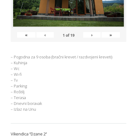
«
‹
›
»
1
of
19
– Pogodna za 9 osoba (bračni krevet / razdvojeni kreveti)
– Kuhinja
– Wc
– Wi-fi
– Tv
– Parking
– Roštilj
– Terasa
– Dnevni boravak
– Izlaz na Unu
Vikendica “Dzane 2”