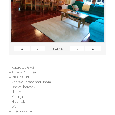
«
‹
›
»
1
of
19
– Kapacitet: 6 + 2
– Adresa: Grmuša
– Izlaz na Unu
– Vanjska Terasa nad Unom
– Dnevni boravak
– Flat Tv
– Kuhinja
– Hladnjak
– Wc
– Sušilo za kosu