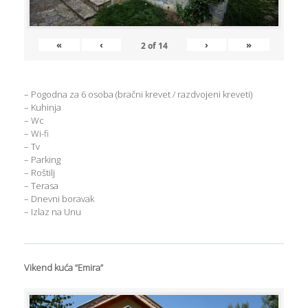
«
‹
›
»
2
of
14
– Pogodna za 6 osoba (bračni krevet / razdvojeni kreveti)
– Kuhinja
– Wc
– Wi-fi
– Tv
– Parking
– Roštilj
– Terasa
– Dnevni boravak
– Izlaz na Unu
Vikend kuća “Emira”