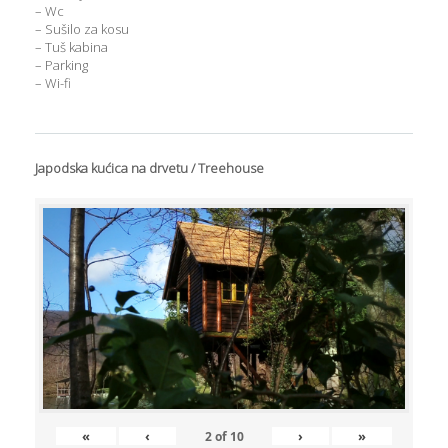
– Wc
– Sušilo za kosu
– Tuš kabina
– Parking
– Wi-fi
Japodska kućica na drvetu / Treehouse
«
‹
›
»
2
of
10