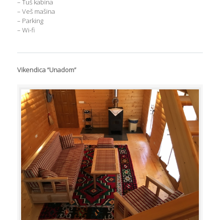
– Tuš kabina
– Veš mašina
– Parking
– Wi-fi
Vikendica “Unadom”