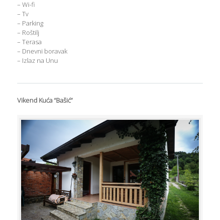
– Wi-fi
– Tv
– Parking
– Roštilj
– Terasa
– Dnevni boravak
– Izlaz na Unu
Vikend Kuća “Bašić”