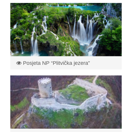
rijeke Une,...
Read More
Posjeta NP “Plitvička jezera”
Nacionalni park Plitvička Jezera 1979. godine upisan je u
UNESCO-ov �...
Read More