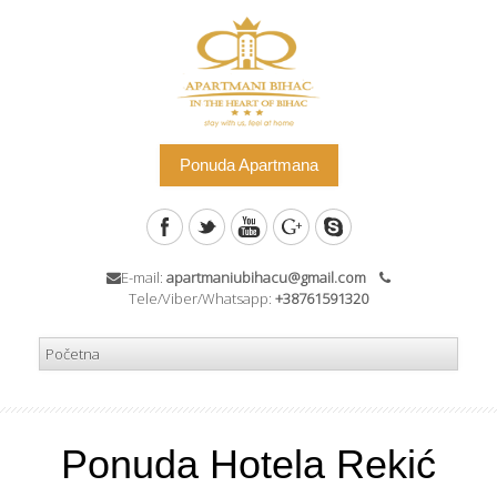
Ponuda Apartmana
E-mail:
apartmaniubihacu@gmail.com
Tele/Viber/Whatsapp:
+38761591320
Ponuda Hotela Rekić