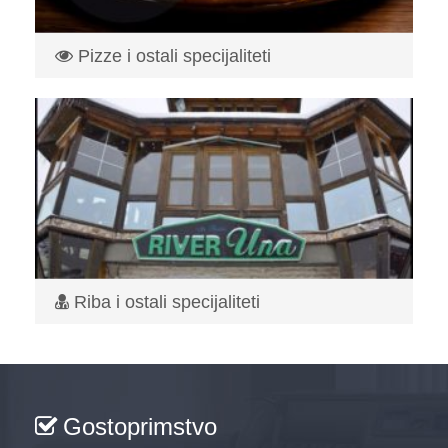
Pizze i ostali specijaliteti
Koncipiran kao caffe bar – pizzeria, “Asa” gostima nudi
pravi br...
Read More
Riba i ostali specijaliteti
Restoran River Una je lociran u samom centru Bihaća,na
stotinu metara...
Read More
Gostoprimstvo