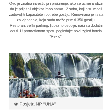
Ovo je znatna investicija i proširenje, ako se uzme u obzir
da je prijašnji objekat imao samo 12 soba, koji nisu mogli
zadovoljiti kapacitete i potrebe gostiju. Renovirana je i sala
za vjenčanja, koja sada može primiti 350 gostiju.
Restoran, veliki parking, ljubazno osoblje, naši su dodatni
aduti. U promotivnom spotu pogledajte novi izgled hotela
”Rekić”.
Posjeta NP “UNA”
Nacionalni park „Una“ prostire se dolinom gornjeg toka