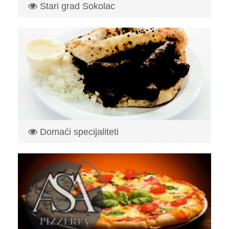
Stari grad Sokolac
Sokolac je grad u selu Sokocu, općina Bihać, i nedavno je
počela nj...
Read More
Domaći specijaliteti
Sam pocetak se veze davne 1971 godine ,kad je
otvorena prva cevabdzini...
Read More