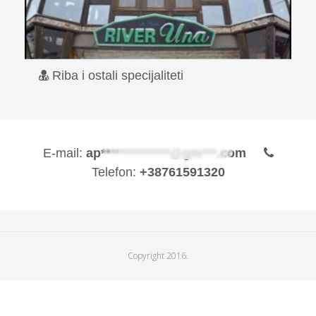
Riba i ostali specijaliteti
Restoran River Una je lociran u samom centru Bihaća,na
stotinu metara...
Read More
E-mail:
ap**************@gm***.com
Telefon:
+38761591320
Copyright 2016.