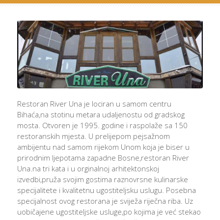
Restoran River Una je lociran u samom centru
Bihaća,na stotinu metara udaljenostu od gradskog
mosta. Otvoren je 1995. godine i raspolaže sa 150
restoranskih mjesta. U prelijepom pejsažnom
ambijentu nad samom rijekom Unom koja je biser u
prirodnim ljepotama zapadne Bosne,restoran River
Una.na tri kata i u orginalnoj arhitektonskoj
izvedbi,pruža svojim gostima raznovrsne kulinarske
specijalitete i kvalitetnu ugostiteljsku uslugu. Posebna
specijalnost ovog restorana je sviježa riječna riba. Uz
uobičajene ugostiteljske usluge,po kojima je već stekao