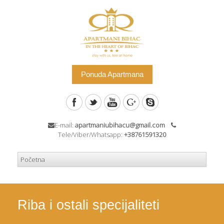
Ponuda Apartmana
E-mail:
apartmaniubihacu@gmail.com
Tele/Viber/Whatsapp:
+38761591320
Riba i ostali specijaliteti