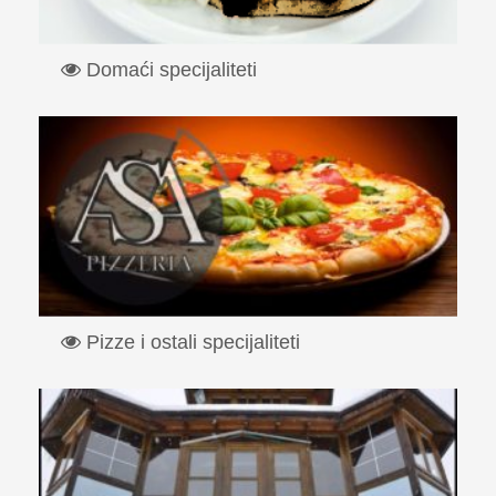
Domaći specijaliteti
Sam pocetak se veze davne 1971 godine ,kad je
otvorena prva cevabdzini...
Read More
Pizze i ostali specijaliteti
Koncipiran kao caffe bar – pizzeria, “Asa” gostima nudi
pravi br...
Read More