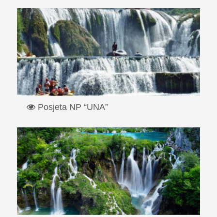
Posjeta NP “UNA”
Nacionalni park „Una“ prostire se dolinom gornjeg toka
rijeke Une,...
Read More