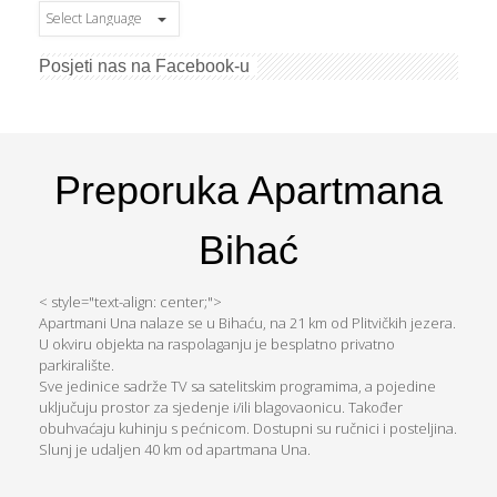
Posjeti nas na Facebook-u
Preporuka Apartmana
Bihać
< style="text-align: center;">
Apartmani Una nalaze se u Bihaću, na 21 km od Plitvičkih jezera.
U okviru objekta na raspolaganju je besplatno privatno
parkiralište.
Sve jedinice sadrže TV sa satelitskim programima, a pojedine
uključuju prostor za sjedenje i/ili blagovaonicu. Također
obuhvaćaju kuhinju s pećnicom. Dostupni su ručnici i posteljina.
Slunj je udaljen 40 km od apartmana Una.