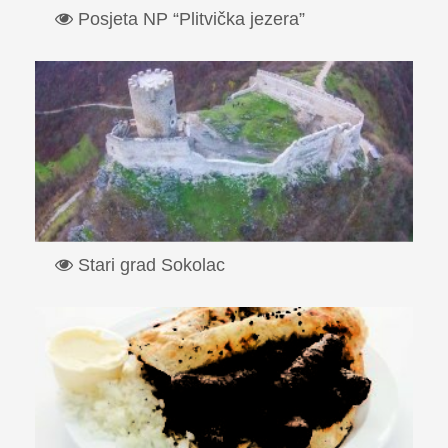
Posjeta NP “Plitvička jezera”
Nacionalni park Plitvička Jezera 1979. godine upisan je u
UNESCO-ov �...
Read More
Stari grad Sokolac
Sokolac je grad u selu Sokocu, općina Bihać, i nedavno je
počela nj...
Read More